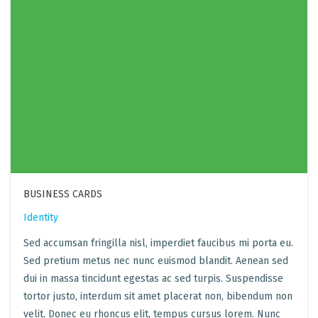
BUSINESS CARDS
Identity
Sed accumsan fringilla nisl, imperdiet faucibus mi porta eu.
Sed pretium metus nec nunc euismod blandit. Aenean sed
dui in massa tincidunt egestas ac sed turpis. Suspendisse
tortor justo, interdum sit amet placerat non, bibendum non
velit. Donec eu rhoncus elit, tempus cursus lorem. Nunc